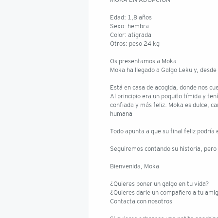
MOKA EN ADOPCIÓN
Edad: 1,8 años
Sexo: hembra
Color: atigrada
Otros: peso 24 kg
Os presentamos a Moka
Moka ha llegado a Galgo Leku y, desde
Está en casa de acogida, donde nos c
Al principio era un poquito tímida y t
confiada y más feliz. Moka es dulce, c
humana
Todo apunta a que su final feliz podrí
Seguiremos contando su historia, pero
Bienvenida, Moka
¿Quieres poner un galgo en tu vida?
¿Quieres darle un compañero a tu ami
Contacta con nosotros