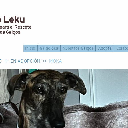
Inicio
Galgoleku
Nuestros Galgos
Adopta
Colab
S
>>
EN ADOPCIÓN
>>
MOKA