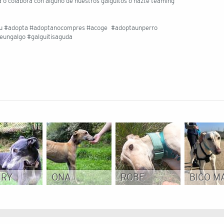
a o colabora con alguno de nuestros galguitos o hazte teaming
ku #adopta #adoptanocompres #acoge #adoptaunperro
ungalgo #galguitisaguda
NRY
ONA
ROBE
BICO M