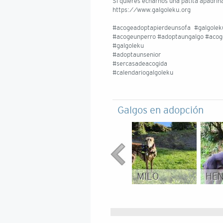
Si quieres echarnos una patita apadrin
https://www.galgoleku.org
#acogeadoptapierdeunsofa #galgole
#acogeunperro #adoptaungalgo #acoge
#galgoleku
#adoptaunsenior
#sercasadeacogida
#calendariogalgoleku
Galgos en adopción
MILO
HE