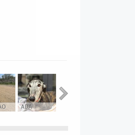
AO
ADA
JAGGER
BETUN