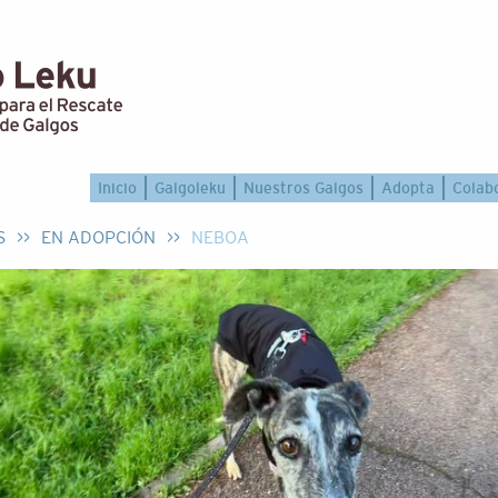
Inicio
Galgoleku
Nuestros Galgos
Adopta
Colab
S
>>
EN ADOPCIÓN
>>
NEBOA