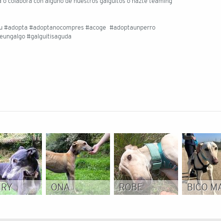
a o colabora con alguno de nuestros galguitos o hazte teaming
ku #adopta #adoptanocompres #acoge #adoptaunperro
ungalgo #galguitisaguda
NRY
ONA
ROBE
BICO M