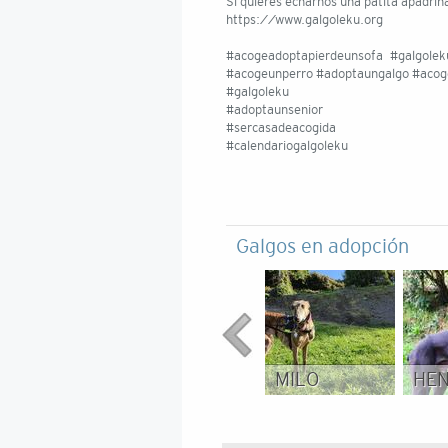
Si quieres echarnos una patita apadrin
https://www.galgoleku.org
#acogeadoptapierdeunsofa #galgole
#acogeunperro #adoptaungalgo #acoge
#galgoleku
#adoptaunsenior
#sercasadeacogida
#calendariogalgoleku
Galgos en adopción
MILO
HE