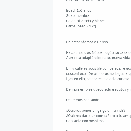
NEBOA EN ADOPCIÓN
Edad: 1,6 años
Sexo: hembra
Color: atigrada y blanca
Otros: peso 24 kg
Os presentamos a Néboa.
Hace unos días Néboa llegó a su casa d
Aún está adaptándose a su nueva vida p
En la calle es sociable con perros, le 
desconfiada. De primeras no le gusta q
fijas en ella, se acerca a olerte curiosa.
De momento se queda sola a ratitos y
Os iremos contando
¿Quieres poner un galgo en tu vida?
¿Quieres darle un compañero a tu ami
Contacta con nosotros