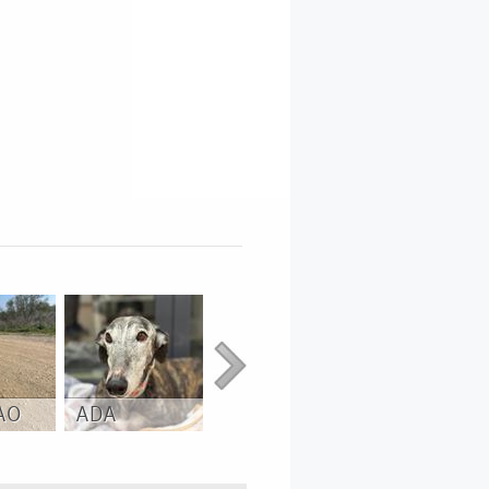
AO
ADA
JAGGER
BETUN