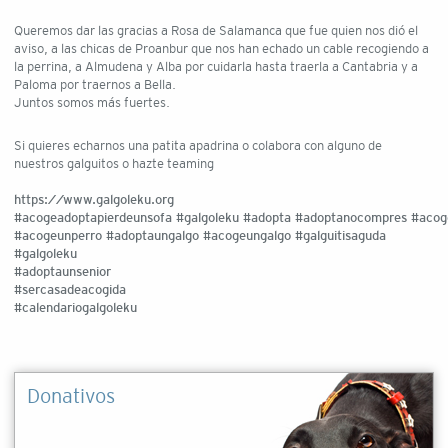
Queremos dar las gracias a Rosa de Salamanca que fue quien nos dió el
aviso, a las chicas de Proanbur que nos han echado un cable recogiendo a
la perrina, a Almudena y Alba por cuidarla hasta traerla a Cantabria y a
Paloma por traernos a Bella.
Juntos somos más fuertes.
Si quieres echarnos una patita apadrina o colabora con alguno de
nuestros galguitos o hazte teaming
https://www.galgoleku.org
#acogeadoptapierdeunsofa
#galgoleku
#adopta
#adoptanocompres
#acog
#acogeunperro
#adoptaungalgo
#acogeungalgo
#galguitisaguda
#galgoleku
#adoptaunsenior
#sercasadeacogida
#calendariogalgoleku
Donativos