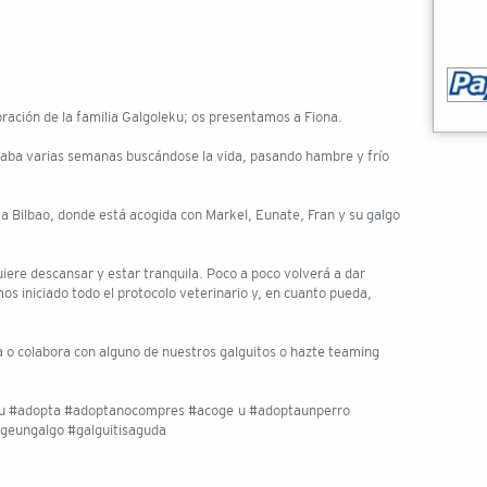
ración de la familia Galgoleku; os presentamos a Fiona.
evaba varias semanas buscándose la vida, pasando hambre y frío
 a Bilbao, donde está acogida con Markel, Eunate, Fran y su galgo
ere descansar y estar tranquila. Poco a poco volverá a dar
os iniciado todo el protocolo veterinario y, en cuanto pueda,
a o colabora con alguno de nuestros galguitos o hazte teaming
u #adopta #adoptanocompres #acoge u #adoptaunperro
geungalgo #galguitisaguda