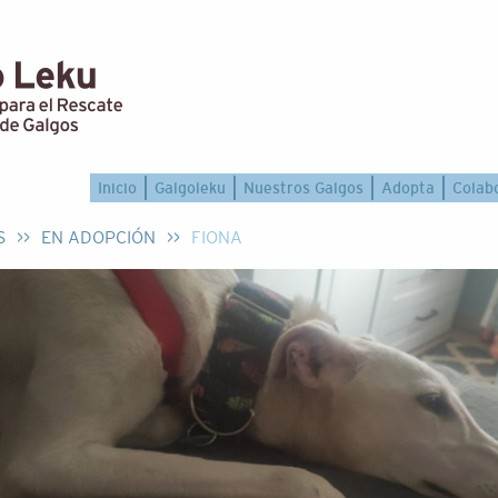
Inicio
Galgoleku
Nuestros Galgos
Adopta
Colab
S
>>
EN ADOPCIÓN
>>
FIONA