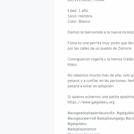
BIENVENIDA, FIONA.
Edad: 1 año
Sexo: Hembra
Color: Blanco
Damos la bienvenida a la nueva incorpo
Fiona es una perrita muy joven que ll
por las calles de un pueblo de Zamora.
Consiguieron cogerla y la hemos traído
Klass.
No sabemos mucho más de ella; solo qui
paseos y a confiar en las personas; hem
pasará a estar en adopción.
Si quieres echarnos una patita apadrin
https://www.galgoleku.org
#acogeadoptapierdeunsofa #galgolek
#acogeunperro8 #adoptaungalgo #aco
#galgoleku
#adoptaunsenior