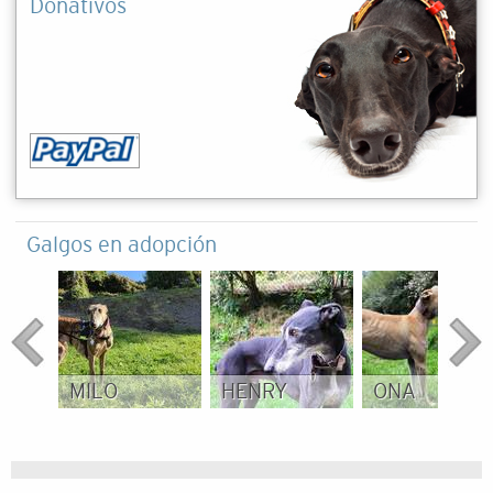
Donativos
Galgos en adopción
MILO
HENRY
ONA