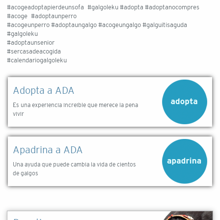
#acogeadoptapierdeunsofa #galgoleku #adopta #adoptanocompres
#acoge #adoptaunperro
#acogeunperro #adoptaungalgo #acogeungalgo #galguitisaguda
#galgoleku
#adoptaunsenior
#sercasadeacogida
#calendariogalgoleku
Adopta a ADA
Es una experiencia increible que merece la pena
vivir
Apadrina a ADA
Una ayuda que puede cambia la vida de cientos
de galgos