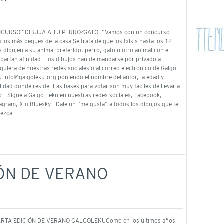
”
CURSO “DIBUJA A TU PERRO/GATO…”Vamos con un concurso
 los más peques de la casa!Se trata de que los txikis hasta los 12
 dibujen a su animal preferido, perro, gato u otro animal con el
partan afinidad. Los dibujos han de mandarse por privado a
quiera de nuestras redes sociales o al correo electrónico de Galgo
u info@galgoleku.org poniendo el nombre del autor, la edad y
lidad donde reside. Las bases para votar son muy fáciles de llevar a
o:-Sigue a Galgo Leku en nuestras redes sociales, Facebook,
tagram, X o Bluesky.-Dale un “me gusta” a todos los dibujos que te
tezca.
ÓN DE VERANO
RTA EDICIÓN DE VERANO GALGOLEKUComo en los últimos años