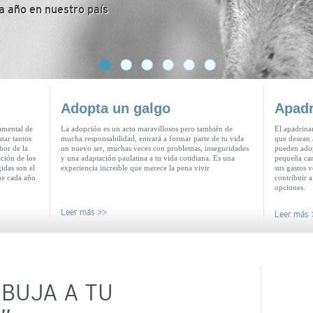
 año en nuestro país
Adopta un galgo
Apadr
amental de
La adopción es un acto maravillosos pero también de
El apadrina
tar tantos
mucha responsabilidad, entrará a formar parte de tu vida
que desean 
bor de la
un nuevo ser, muchas veces con problemas, inseguridades
pueden adop
ción de los
y una adaptación paulatina a tu vida cotidiana. Es una
pequeña can
idas son el
experiencia increible que merece la pena vivir
sus gastos v
ue cada año
contribuir a
opciones.
Leer más >>
Leer más 
BUJA A TU