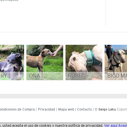
NRY
ONA
ROBE
BICO M
ondiciones de Compra
|
Privacidad
|
Mapa web
|
Contacto
| ©
Galgo Leku
Copyri
a, usted acepta el uso de cookies y nuestra política de privacidad.
Ver aquí
Acep