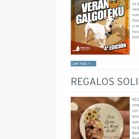
os 
ver
nue
fot
si e
hos
disf
Leer más >>
REGALOS SOL
REG
sim
con
ayu
que
su 
#ad
#ga