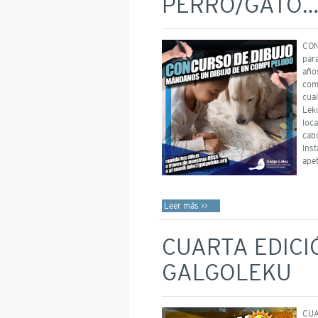
PERRO/GATO…
CON
para
años
com
cual
Lek
loca
cab
Ins
ape
Leer más >>
CUARTA EDICI
GALGOLEKU
CUA