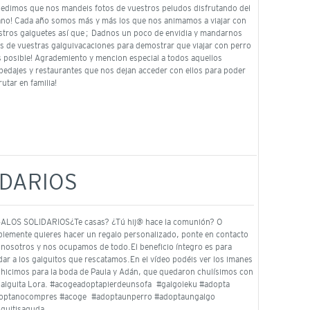
pedimos que nos mandeis fotos de vuestros peludos disfrutando del
ano! Cada año somos más y más los que nos animamos a viajar con
stros galguetes así que… Dadnos un poco de envidia y mandarnos
os de vuestras galguivacaciones para demostrar que viajar con perro
s posible! Agrademiento y mencion especial a todos aquellos
pedajes y restaurantes que nos dejan acceder con ellos para poder
rutar en familia!
IDARIOS
ALOS SOLIDARIOS¿Te casas? ¿Tú hij@ hace la comunión? O
plemente quieres hacer un regalo personalizado, ponte en contacto
 nosotros y nos ocupamos de todo.El beneficio íntegro es para
dar a los galguitos que rescatamos.En el vídeo podéis ver los imanes
 hicimos para la boda de Paula y Adán, que quedaron chulísimos con
galguita Lora. #acogeadoptapierdeunsofa #galgoleku #adopta
optanocompres #acoge #adoptaunperro #adoptaungalgo
lguitisaguda