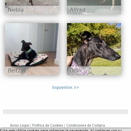
Niebla
Alfred
Beltza
Odin
Siguientes >>
Aviso Legal
|
Política de Cookies
|
Condiciones de Compra
Esta web utiliza cookies para optimizar la navegación. Al continuar con su
|
Privacidad
|
Mapa web
|
Contacto
| ©
Galgo Leku
Copyright 2015