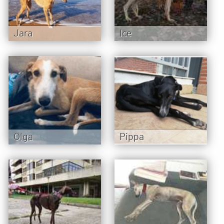
Jara
Ice
Olga
Pippa