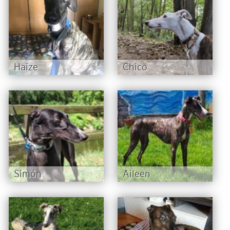
Haize
Chico
Simón
Aileen