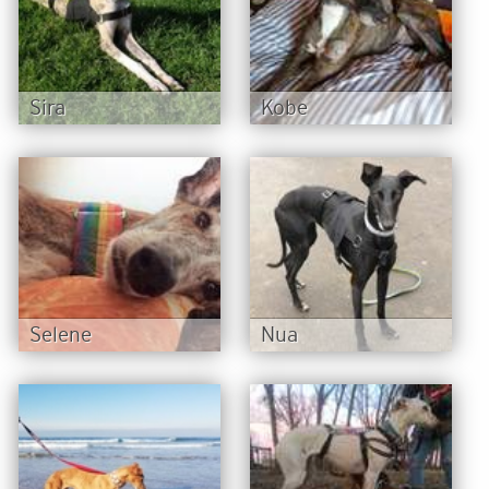
Sira
Kobe
Selene
Nua