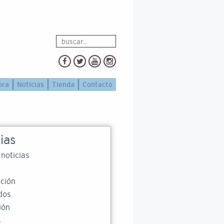
ora
Noticias
Tienda
Contacto
ias
 noticias
ción
dos
ión
s