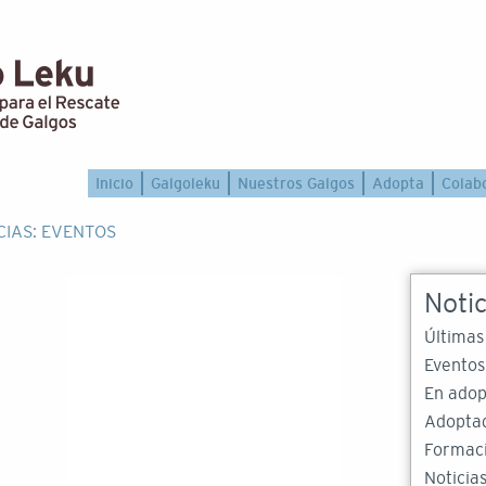
Inicio
Galgoleku
Nuestros Galgos
Adopta
Colab
CIAS: EVENTOS
Notic
Últimas
Eventos
En adop
Adopta
Formac
Noticia