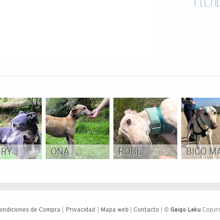
NRY
ONA
ROBE
BICO M
ondiciones de Compra
|
Privacidad
|
Mapa web
|
Contacto
| ©
Galgo Leku
Copyri