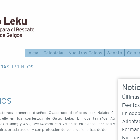
Inicio
Galgoleku
Nuestros Galgos
Adopta
Colab
CIAS: EVENTOS
Notic
Últimas
NOS
Eventos
adernos primeros diseños Cuadernos diseñados por Natalia G.
En adop
trelle en los comienzos de Galgo Leku. En dos tamaños A5
Adopta
48x210mm) y A6 (105x148mm) con 75 hojas en blanco, portada y
Formac
traportada a color y con protección de polipropileno traslúcido.
Noticia