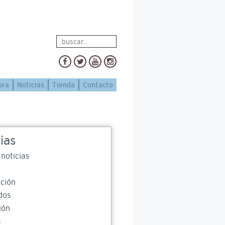
ora
Noticias
Tienda
Contacto
ias
 noticias
ción
dos
ión
s