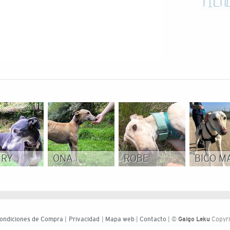
NRY
ONA
ROBE
BICO M
ondiciones de Compra
|
Privacidad
|
Mapa web
|
Contacto
| ©
Galgo Leku
Copyri