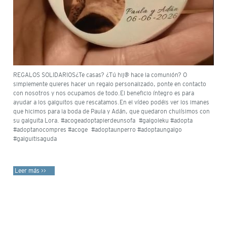
REGALOS SOLIDARIOS¿Te casas? ¿Tú hij@ hace la comunión? O
simplemente quieres hacer un regalo personalizado, ponte en contacto
con nosotros y nos ocupamos de todo.El beneficio íntegro es para
ayudar a los galguitos que rescatamos.En el vídeo podéis ver los imanes
que hicimos para la boda de Paula y Adán, que quedaron chulísimos con
su galguita Lora. #acogeadoptapierdeunsofa #galgoleku #adopta
#adoptanocompres #acoge #adoptaunperro #adoptaungalgo
#galguitisaguda
Leer más >>