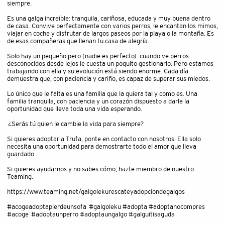
siempre.
Es una galga increíble: tranquila, cariñosa, educada y muy buena dentro
de casa. Convive perfectamente con varios perros, le encantan los mimos,
viajar en coche y disfrutar de largos paseos por la playa o la montaña. Es
de esas compañeras que llenan tu casa de alegría.
Solo hay un pequeño pero (nadie es perfecto): cuando ve perros
desconocidos desde lejos le cuesta un poquito gestionarlo. Pero estamos
trabajando con ella y su evolución está siendo enorme. Cada día
demuestra que, con paciencia y cariño, es capaz de superar sus miedos.
Lo único que le falta es una familia que la quiera tal y como es. Una
familia tranquila, con paciencia y un corazón dispuesto a darle la
oportunidad que lleva toda una vida esperando.
¿Serás tú quien le cambie la vida para siempre?
Si quieres adoptar a Trufa, ponte en contacto con nosotros. Ella solo
necesita una oportunidad para demostrarte todo el amor que lleva
guardado.
Si quieres ayudarnos y no sabes cómo, hazte miembro de nuestro
Teaming.
https://www.teaming.net/galgolekurescateyadopciondegalgos
#acogeadoptapierdeunsofa #galgoleku #adopta #adoptanocompres
#acoge #adoptaunperro #adoptaungalgo #galguitisaguda