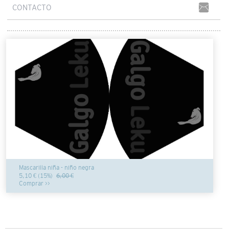
CONTACTO
Mascarilla niña - niño negra
5,10 € (15%)
6,00 €
Comprar >>