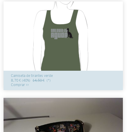
Camiseta de tirantes verde
8,70 € (40%)
14,50 €
(*)
Comprar >>