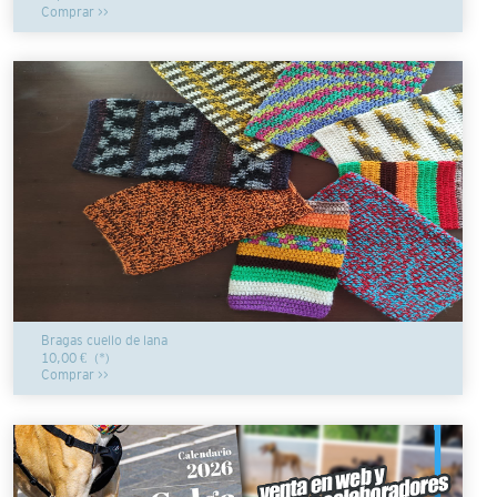
Comprar >>
Bragas cuello de lana
10,00 €
(*)
Comprar >>