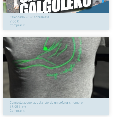
Calendario 2026 sobremesa
7,00 €
Comprar >>
Camiseta acoge, adopta, pierde un sofá gris hombre
15,95 €
(*)
Comprar >>