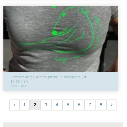
Camiseta acoge, adopta, pierde un sofá gris mujer
15,95 €
(*)
Comprar >>
<
1
2
3
4
5
6
7
8
>